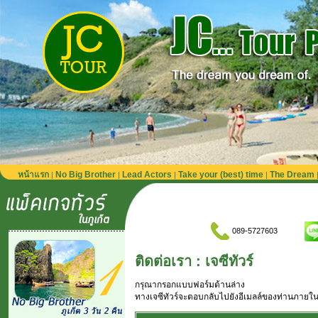
หน้าแรก
No Big Brother
Lead Actors
Take your (best) time
The Dream
|
|
|
|
089-5727603
ติดต่อเรา : เจซีทัวร์
กรุณากรอกแบบฟอร์มด้านล่าง
ทางเจซีทัวร์จะตอบกลับไปยังอีเมลล์ของท่านภายใน